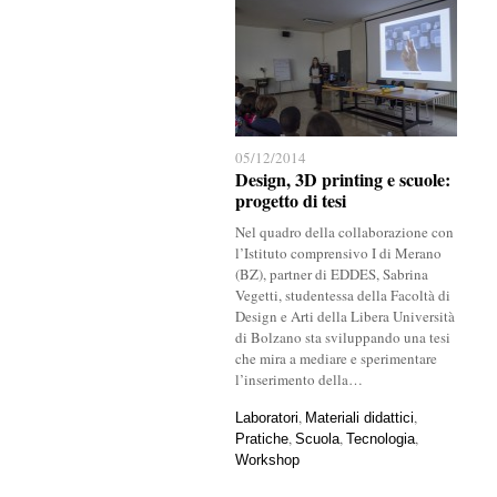
05/12/2014
05/12/2014
Design, 3D printing e scuole:
Design, 3D printing e scuole:
progetto di tesi
progetto di tesi
Nel quadro della collaborazione con
l’Istituto comprensivo I di Merano
(BZ), partner di EDDES, Sabrina
Vegetti, studentessa della Facoltà di
Design e Arti della Libera Università
di Bolzano sta sviluppando una tesi
che mira a mediare e sperimentare
l’inserimento della…
,
,
Laboratori
Laboratori
Materiali didattici
Materiali didattici
,
,
,
Pratiche
Pratiche
Scuola
Scuola
Tecnologia
Tecnologia
Workshop
Workshop