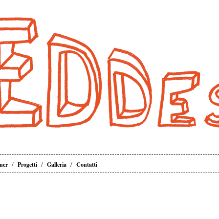
/
/
/
ner
Progetti
Galleria
Contatti