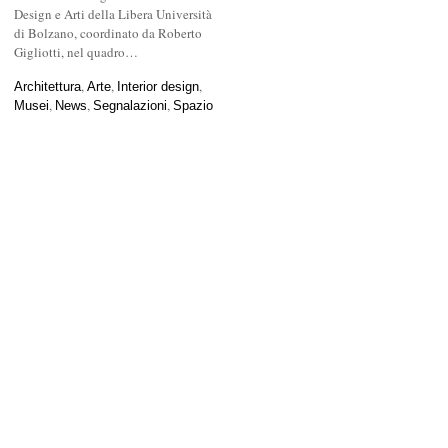
Design e Arti della Libera Università
di Bolzano, coordinato da Roberto
Gigliotti, nel quadro…
,
,
,
Architettura
Architettura
Arte
Arte
Interior design
Interior design
,
,
,
Musei
Musei
News
News
Segnalazioni
Segnalazioni
Spazio
Spazio