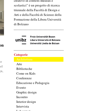
creativo in contesti museali e
scolastici” è un progetto di ricerca
triennale della Facoltà di Design e
Arti e della Facoltà di Scienze della
Formazione della Libera Università
di Bolzano
ion
ion
Categorie
Architettura
to
Arte
del
Biblioteche
gn,
Come on Kids
Conferenze
Educazione e Pedagogia
Evento
Graphic design
Incontro
Interior design
Intervista