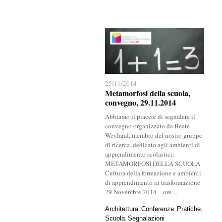
25/11/2014
25/11/2014
Metamorfosi della scuola,
Metamorfosi della scuola,
convegno, 29.11.2014
convegno, 29.11.2014
Abbiamo il piacere di segnalare il
convegno organizzato da Beate
Weyland, membro del nostro gruppo
di ricerca, dedicato agli ambienti di
apprendimento scolastici:
METAMORFOSI DELLA SCUOLA
Cultura della formazione e ambienti
di apprendimento in trasformazione
29 Novembre 2014 – ore…
,
,
,
Architettura
Architettura
Conferenze
Conferenze
Pratiche
Pratiche
,
Scuola
Scuola
Segnalazioni
Segnalazioni