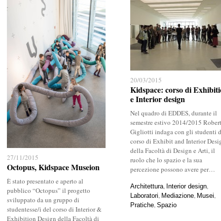
20/03/2015
20/03/2015
Kidspace: corso di Exhibit
Kidspace: corso di Exhibit
e Interior design
e Interior design
Nel quadro di EDDES, durante il
semestre estivo 2014/2015 Rober
Gigliotti indaga con gli studenti 
corso di Exhibit and Interior Desi
della Facoltà di Design e Arti, il
27/11/2015
27/11/2015
ruolo che lo spazio e la sua
Octopus, Kidspace Museion
Octopus, Kidspace Museion
percezione possono avere per…
È stato presentato e aperto al
,
,
Architettura
Architettura
Interior design
Interior design
pubblico “Octopus” il progetto
,
,
,
Laboratori
Laboratori
Mediazione
Mediazione
Musei
Musei
sviluppato da un gruppo di
,
Pratiche
Pratiche
Spazio
Spazio
studentesse/i del corso di Interior &
Exhibition Design della Facoltà di