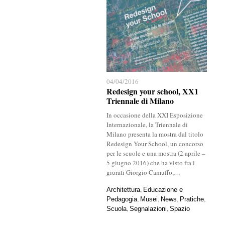
04/04/2016
04/04/2016
Redesign your school, XX1
Redesign your school, XX1
Triennale di Milano
Triennale di Milano
In occasione della XXI Esposizione
Internazionale, la Triennale di
Milano presenta la mostra dal titolo
Redesign Your School, un concorso
per le scuole e una mostra (2 aprile –
5 giugno 2016) che ha visto fra i
giurati Giorgio Camuffo,…
,
Architettura
Architettura
Educazione e
Educazione e
,
,
,
,
Pedagogia
Pedagogia
Musei
Musei
News
News
Pratiche
Pratiche
,
,
Scuola
Scuola
Segnalazioni
Segnalazioni
Spazio
Spazio