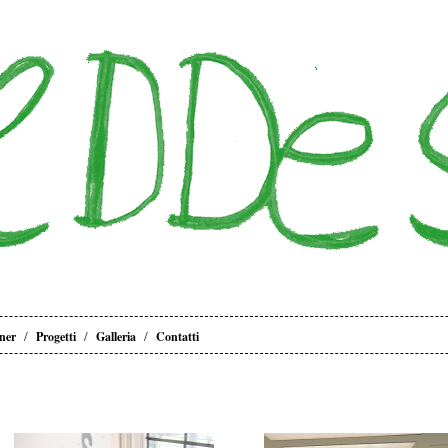
/
/
/
ner
Progetti
Galleria
Contatti